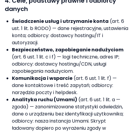
4. Cele, podstawy prawne i odbiorcy
danych
Świadczenie usług i utrzymanie konta
(art. 6
ust. 1 lit. b RODO) — dane rejestracyjne, ustawienia
konta; odbiorcy: dostawcy hostingu/IT i
autoryzacji.
Bezpieczeństwo, zapobieganie nadużyciom
(art. 6 ust. 1 lit. c i f) — logi techniczne, adres IP;
odbiorcy: dostawcy hostingu/CDN, usługi
zapobiegania nadużyciom.
Komunikacja i wsparcie
(art. 6 ust. 1 lit. f) —
dane kontaktowe i treść zapytań; odbiorcy:
narzędzia poczty i helpdesk.
Analityka ruchu (Umami)
(art. 6 ust. 1 lit. a —
zgoda) — zanonimizowane statystyki odwiedzin,
dane o urządzeniu bez identyfikacji użytkownika;
odbiorcy: nasza instancja Umami. Skrypt
ładowany dopiero po wyrażeniu zgody w